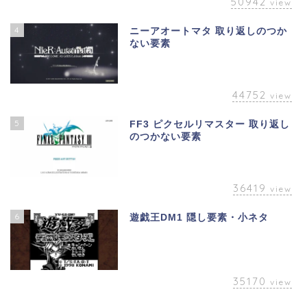
50942
view
4
ニーアオートマタ 取り返しのつか
ない要素
44752
view
5
FF3 ピクセルリマスター 取り返し
のつかない要素
36419
view
6
遊戯王DM1 隠し要素・小ネタ
35170
view