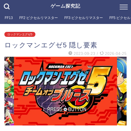
ゲーム探究記
FF13
FF2 ピクセルリマスター
FF3 ピクセルリマスター
FF5 ピクセ
ロックマンエグゼ5
ロックマンエグゼ5 隠し要素
2023-09-23
/
2026-04-25