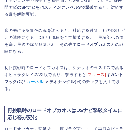
ミッション等で操作できる仲間ナビ6種に対応している。
各仲
間ナビのSPナビをバスティングレベルSで撃破
すると、対応す
る扉を解除可能。
扉の先にある青色の魂を調べると、対応する仲間ナビのDSナビ
との戦闘になる。DSナビ6種を全て撃破すると、最深部への道
を塞ぐ最後の扉が解除され、その先で
ロードオブカオス
との戦
闘になる。
初回挑戦時のロードオブカオスは、シナリオのラスボスである
ネビュラグレイのV2版であり、撃破すると
[ブルース]
ギガント
フック
(G)/
[カーネル]
メテオナックル
(M)のチップを入手でき
る。
再挑戦時のロードオブカオスはDSナビ撃破タイムに
応じ姿が変化
ロードオブカオス撃破後、一度プラグアウトして再度ネビュラ