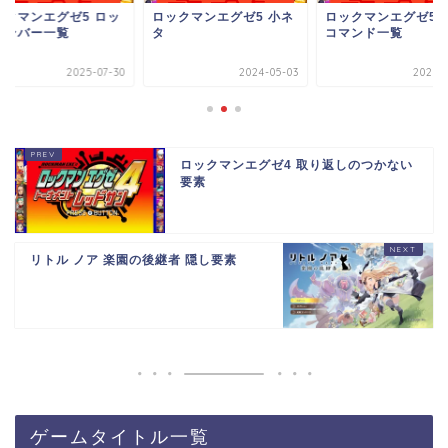
ックマンエグゼ5 ロッ
ロックマンエグゼ5 小ネ
ロックマンエグゼ5 
ナンバー一覧
タ
コマンド一覧
2025-07-30
2024-05-03
2025-0
ロックマンエグゼ4 取り返しのつかない
要素
リトル ノア 楽園の後継者 隠し要素
ゲームタイトル一覧