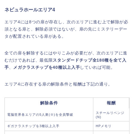
ネビュラホールエリア4
エリア4には8つの扉が存在し、次のエリアに進む上で解除が必
須となる扉と、解除必須ではないが、扉の先にミステリーデー
タが配置されている扉がある。
全ての扉を解除するにはやりこみが必要だが、次のエリアに進
むだけであれば、最低限
スタンダードチップ全180種を全て入
手
、
メガクラスチップを40種以上入手
していれば可能。
エリア4に存在する扉の解除条件と報酬は下記の通り。
解除条件
報酬
スチールリベンジ
電脳世界各エリアの5人衆(※)を全員撃破
(N)
ギガクラスチップを3種以上入手
HPメモリ