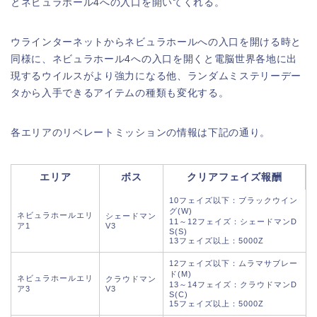
とネビュラホール4への入口を開いてくれる。
ウラインターネットからネビュラホールへの入口を開ける時と
同様に、ネビュラホール4への入口を開くと電脳世界各地に出
現するウイルスがより強力になる他、ランダムミステリーデー
タから入手できるアイテムの種類も変化する。
各エリアのリベレートミッションの情報は下記の通り。
エリア
ボス
クリアフェイズ報酬
10フェイズ以下：ブラックウイン
グ(W)
ネビュラホールエリ
シェードマン
11～12フェイズ：シェードマンD
ア1
V3
S(S)
13フェイズ以上：5000Z
12フェイズ以下：ムラマサブレー
ド(M)
ネビュラホールエリ
クラウドマン
13～14フェイズ：クラウドマンD
ア3
V3
S(C)
15フェイズ以上：5000Z