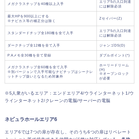
エリア5の入口到達
メガクラスチップを40種以上入手
には解除必須
最大HPを900以上にする
Zセイバー(Z)
※ナビカス等の補正分は除く
エリア5の入口到達
スタンダードチップ全180種を全て入手
には解除必須
ダークチップ全12種を全て入手
ジャンゴDS(D)
P.Aメモ全30種を全て登録
ダブルポイント(*)
ホーリードリーム
メガクラスチップ全60種を全て入手
(H)
※別バージョンで入手可能なナビチップはシークレ
※オープンロック
ットチップ扱いとなるため対象外
が必要
※5人衆がいるエリア：エンドエリア4/ウラインターネット1/ウ
ラインターネット2/クレーンの電脳/サーバーの電脳
ネビュラホールエリア6
エリア6では7つの扉が存在し、そのうち6つの扉はリベレート