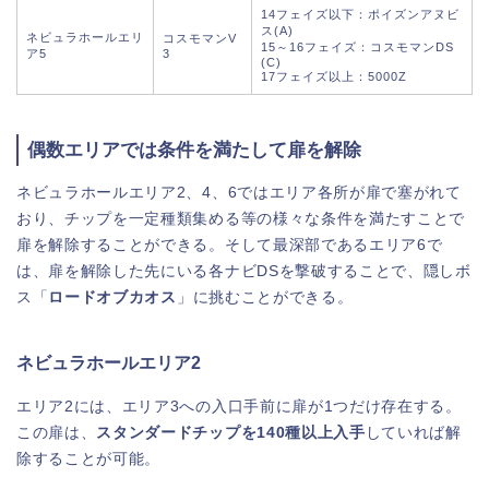
14フェイズ以下：ポイズンアヌビ
ス(A)
ネビュラホールエリ
コスモマンV
15～16フェイズ：コスモマンDS
ア5
3
(C)
17フェイズ以上：5000Z
偶数エリアでは条件を満たして扉を解除
ネビュラホールエリア2、4、6ではエリア各所が扉で塞がれて
おり、チップを一定種類集める等の様々な条件を満たすことで
扉を解除することができる。そして最深部であるエリア6で
は、扉を解除した先にいる各ナビDSを撃破することで、隠しボ
ス「
ロードオブカオス
」に挑むことができる。
ネビュラホールエリア2
エリア2には、エリア3への入口手前に扉が1つだけ存在する。
この扉は、
スタンダードチップを140種以上入手
していれば解
除することが可能。