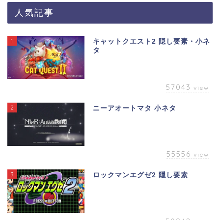
人気記事
1
キャットクエスト2 隠し要素・小ネ
タ
57043
view
2
ニーアオートマタ 小ネタ
55556
view
3
ロックマンエグゼ2 隠し要素